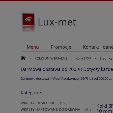
Lux-met
Menu
Promocje
Kontakt i dan
»
»
»
KOŁKI UNIWERSALNE
Kołki SFXP
Średnic
Darmowa dostawa od 200 zł! Dotyczy każde
Darmowa dostawa (InPost Paczkomaty 24/7) już od 200,00 zł.
Kategorie:
WKRĘTY CIESIELSKIE
(153)
Kołki S
WKRĘTY HARTOWANE DO DREWNA
(61)
10 mm 