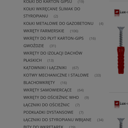
KOŁKI DO KARTON GIPSU
(19)
KOŁKI WKRĘCANE ŚLIMAK DO
STYROPIANU
(2)
KOŁKI METALOWE DO GAZOBETONU
(4)
WKRĘTY FARMERSKIE
(106)
WKRĘTY DO PŁYT KARTON-GIPS
(16)
GWOŹDZIE
(31)
WKRĘTY DO IZOLACJI DACHÓW
PŁASKICH
(13)
KĄTOWNIKI I ŁĄCZNIKI
(67)
KOTWY MECHANICZNE I STALOWE
(33)
BLACHOWKRĘTY
(16)
WKRĘTY SAMOWIERCĄCE
(64)
WKRĘTY DO OŚCIEŻNIC WHO
(9)
ŁĄCZNIKI DO OŚCIEŻNIC
(7)
PODKŁADKI DYSTANSOWE
(7)
ŁĄCZNIKI DO STYROPIANU WBIJANE
(34)
BITY DO WKRĘTAREK
(29)