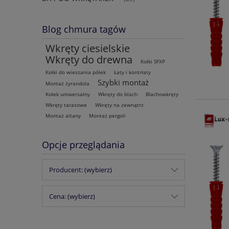
Blog chmura tagów
Wkręty ciesielskie
Wkręty do drewna
Kołki SFXP
Kołki do wieszania półek
Łaty i kontrłaty
Szybki montaż
Montaż żyrandola
Kołek uniwersalny
Wkręty do blach
Blachowkręty
Wkręty tarasowe
Wkręty na zewnątrz
Montaż altany
Montaż pergoli
Opcje przeglądania
Producent: (wybierz)
Cena: (wybierz)