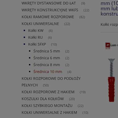
mm (10
WKRĘTY DYSTANSOWE DO ŁAT
(9)
mm lub
WKRĘTY KONSTRUKCYJNE WKFS
(22)
konstr
KOŁKI RAMOWE ROZPOROWE
(82)
KOŁKI UNIWERSALNE
(22)
Kołki ro
Kołki KW
(6)
Kołki RU
(6)
Kołki SFXP
(10)
Średnica 5 mm
(2)
Średnica 6 mm
(2)
Średnica 8 mm
(2)
Średnica 10 mm
(4)
KOŁKI ROZPOROWE DO PODŁOŻY
PEŁNYCH
(50)
KOŁKI ROZPOROWE Z HAKIEM
(19)
KOSZULKI DLA KOŁKÓW
(20)
KOŁKI SZYBKIEGO MONTAŻU
(22)
KOŁKI UNIWERSALNE Z HAKIEM
(10)