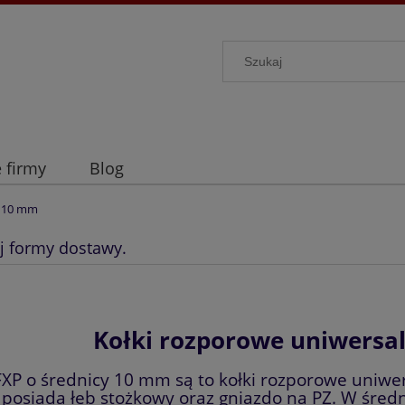
e firmy
Blog
a 10 mm
j formy dostawy.
Kołki rozporowe uniwersa
FXP o średnicy 10 mm są to kołki rozporowe uniwer
posiada łeb stożkowy oraz gniazdo na PZ. W śred