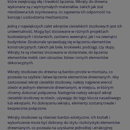
które zwiększają siłę i trwałość łączenia. Wkręty do drewna
wykonane są z wytrzymałych materiałów, takich jak stal
nierdzewna lub ocynkowana, co zapewnia ich odporność na
korozję i uszkodzenia mechaniczne.
Jedną z największych zalet wkrętów ciesielskich stożkowych jest ich
uniwersalność. Mogą być stosowane w różnych projektach
budowlanych i stolarskich, zarówno wewnątrz, jak i na zewnątrz
budynków. Doskonale sprawdzają się w łączeniu elementów
konstrukcyjnych, takich jak bele, krokiewki, podciągi, czy słupy.
Wkręty te są również stosowane w stolarstwie, do łączenia
elementów mebli, ram obrazów, listew i innych elementów
dekoracyjnych.
Wkręty stożkowe do drewna są bardzo proste w montażu, co
pozwala na szybkie i łatwe łączenie elementów drewnianych. Aby
zastosować wkręt ciesielski stożkowy, należy najpierw wiercić
otwór w jednym elemencie drewnianym, w miejscu, w którym
chcemy dokonać połączenia. Następnie należy wkręcić wkręt
ciesielski stożkowy w otwór, używając do tego klucza nasadowego
lub wkrętarki. Po dokręceniu wkrętu, elementy zostaną trwale i
bezpiecznie połączone.
Wkręty stożkowe są również bardzo estetyczne. Ich kształt i
wykończenie może być dobrany do stylu i kolorystyki elementów
drewnianych, co pozwala na uzyskanie jednolitej i atrakcyjnej