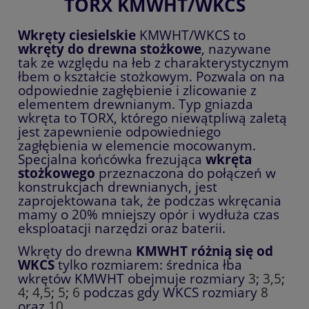
TORX KMWHT/WKCS
Wkręty ciesielskie
KMWHT/WKCS to
wkręty do drewna stożkowe
, nazywane
tak ze względu na łeb z charakterystycznym
łbem o kształcie stożkowym. Pozwala on na
odpowiednie zagłębienie i zlicowanie z
elementem drewnianym. Typ gniazda
wkręta to TORX, którego niewątpliwą zaletą
jest zapewnienie odpowiedniego
zagłębienia w elemencie mocowanym.
Specjalna końcówka frezująca
wkręta
stożkowego
przeznaczona do połączeń w
konstrukcjach drewnianych, jest
zaprojektowana tak, że podczas wkręcania
mamy o 20% mniejszy opór i wydłuża czas
eksploatacji narzędzi oraz baterii.
Wkręty do drewna
KMWHT różnią się od
WKCS
tylko rozmiarem: średnica łba
wkrętów KMWHT obejmuje rozmiary
3
;
3,5
;
4
;
4,5
;
5
;
6
podczas gdy WKCS rozmiary
8
oraz
10
.