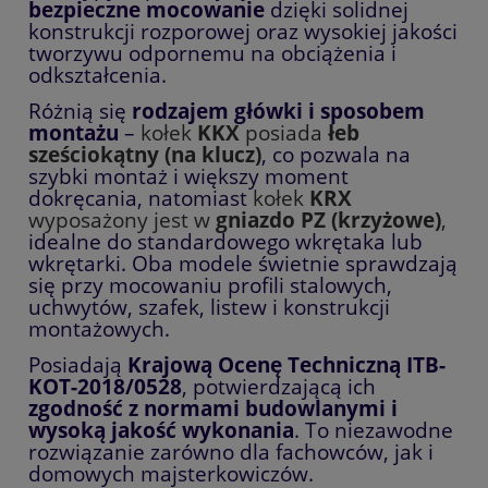
bezpieczne mocowanie
dzięki solidnej
konstrukcji rozporowej oraz wysokiej jakości
tworzywu odpornemu na obciążenia i
odkształcenia.
Różnią się
rodzajem główki i sposobem
montażu
–
kołek
KKX
posiada
łeb
sześciokątny (na klucz)
, co pozwala na
szybki montaż i większy moment
dokręcania, natomiast
kołek
KRX
wyposażony jest w
gniazdo PZ (krzyżowe)
,
idealne do standardowego wkrętaka lub
wkrętarki. Oba modele świetnie sprawdzają
się przy mocowaniu profili stalowych,
uchwytów, szafek, listew i konstrukcji
montażowych.
Posiadają
Krajową Ocenę Techniczną ITB-
KOT-2018/0528
, potwierdzającą ich
zgodność z normami budowlanymi i
wysoką jakość wykonania
. To niezawodne
rozwiązanie zarówno dla fachowców, jak i
domowych majsterkowiczów.