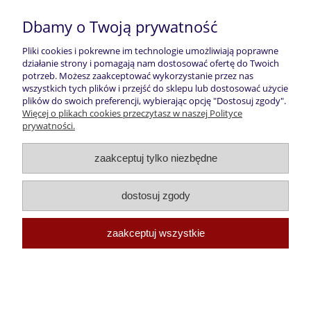
do koszyka
Dbamy o Twoją prywatność
Pliki cookies i pokrewne im technologie umożliwiają poprawne
działanie strony i pomagają nam dostosować ofertę do Twoich
«
1
2
3
»
potrzeb. Możesz zaakceptować wykorzystanie przez nas
wszystkich tych plików i przejść do sklepu lub dostosować użycie
plików do swoich preferencji, wybierając opcję "Dostosuj zgody".
Pomoc
Więcej o plikach cookies przeczytasz w naszej Polityce
prywatności.
Moje konto
zaakceptuj tylko niezbędne
Płatności i dostawa
dostosuj zgody
Informacje
zaakceptuj wszystkie
O nas
pokaż pełną wersję strony
Sklep internetowy Shoper.pl