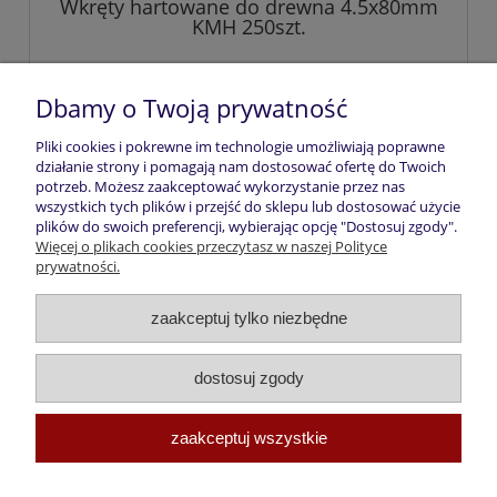
Wkręty hartowane do drewna 4.5x80mm
KMH 250szt.
33,20 zł
Dbamy o Twoją prywatność
Pliki cookies i pokrewne im technologie umożliwiają poprawne
do koszyka
działanie strony i pomagają nam dostosować ofertę do Twoich
potrzeb. Możesz zaakceptować wykorzystanie przez nas
wszystkich tych plików i przejść do sklepu lub dostosować użycie
plików do swoich preferencji, wybierając opcję "Dostosuj zgody".
Pomoc
Więcej o plikach cookies przeczytasz w naszej Polityce
prywatności.
Moje konto
zaakceptuj tylko niezbędne
Płatności i dostawa
dostosuj zgody
Informacje
zaakceptuj wszystkie
O nas