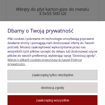
Wkręty do płyt karton-gips do metalu
3.5x55 500 szt
26,00 zł
Dbamy o Twoją prywatność
Pliki cookies i pokrewne im technologie umożliwiają poprawne
do koszyka
działanie strony i pomagają nam dostosować ofertę do Twoich
potrzeb. Możesz zaakceptować wykorzystanie przez nas
wszystkich tych plików i przejść do sklepu lub dostosować użycie
plików do swoich preferencji, wybierając opcję "Dostosuj zgody".
Pomoc
Więcej o plikach cookies przeczytasz w naszej Polityce
prywatności.
Moje konto
zaakceptuj tylko niezbędne
Płatności i dostawa
dostosuj zgody
Informacje
zaakceptuj wszystkie
O nas