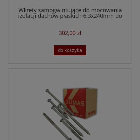
Wkręty samogwintujące do mocowania
izolacji dachów płaskich 6.3x240mm do
betonu i drewna
302,00 zł
do koszyka