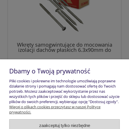
Wkręty samogwintujące do mocowania
izolacji dachów płaskich 6.3x90mm do
betonu i drewna
68,00 zł
Dbamy o Twoją prywatność
Pliki cookies i pokrewne im technologie umożliwiają poprawne
do koszyka
działanie strony i pomagają nam dostosować ofertę do Twoich
potrzeb. Możesz zaakceptować wykorzystanie przez nas
wszystkich tych plików i przejść do sklepu lub dostosować użycie
plików do swoich preferencji, wybierając opcję "Dostosuj zgody".
Pomoc
Więcej o plikach cookies przeczytasz w naszej Polityce
prywatności.
Moje konto
zaakceptuj tylko niezbędne