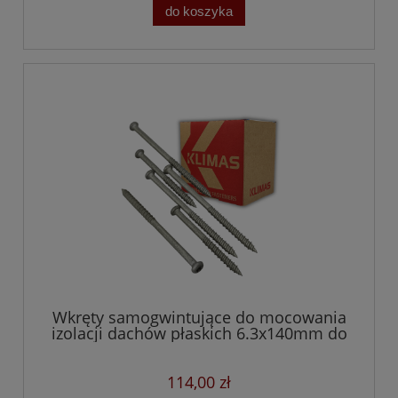
do koszyka
Wkręty samogwintujące do mocowania
izolacji dachów płaskich 6.3x140mm do
betonu i drewna
114,00 zł