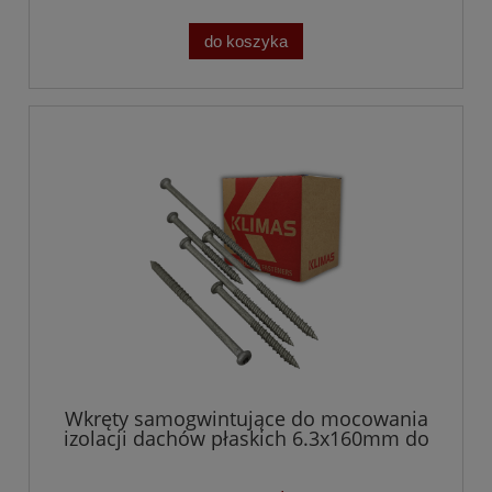
do koszyka
Wkręty samogwintujące do mocowania
izolacji dachów płaskich 6.3x160mm do
betonu i drewna