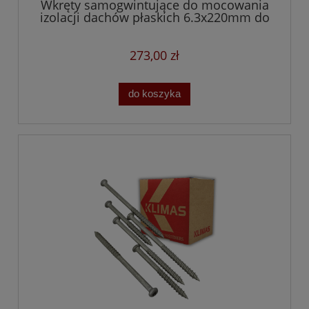
Wkręty samogwintujące do mocowania
izolacji dachów płaskich 6.3x220mm do
betonu i drewna
273,00 zł
do koszyka