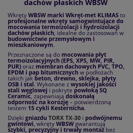
dachów płaskich WBSW
Wkręty
WBSW marki Wkręt-met KLIMAS
to
profesjonalne wkręty samogwintujące do
mocowania termoizolacji i hydroizolacji
dachów płaskich
, idealne do zastosowań w
budownictwie przemysłowym i
mieszkaniowym
.
Przeznaczone są do
mocowania płyt
termoizolacyjnych (EPS, XPS, MW, PIR,
PUR)
oraz
membran dachowych PVC, TPO,
EPDM i pap bitumicznych
w podłożach
takich jak
beton, drewno, sklejka, płyty
OSB i stal
. Wykonane z
wysokiej jakości
stali węglowej
i pokryte
powłoką SQ
Ceramic
, zapewniają
doskonałą
odporność na korozję
– potwierdzoną
testem
15 cykli Kesternicha
.
Dzięki
gniazdu
TORX TX-30
i
podwójnemu
gwintowi
, wkręty
WBSW
gwarantują
szybki, precyzyjny i trwały montaż
bez