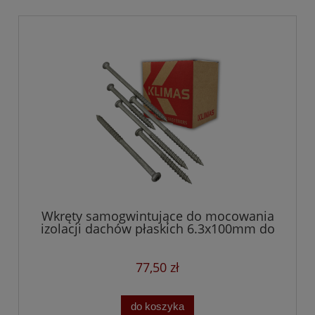
Wkręty samogwintujące do mocowania
izolacji dachów płaskich 6.3x100mm do
betonu i drewna
77,50 zł
do koszyka