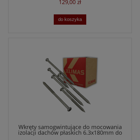
129,00 zł
do koszyka
Wkręty samogwintujące do mocowania
izolacji dachów płaskich 6.3x180mm do
betonu i drewna