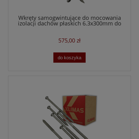
Wkręty samogwintujące do mocowania
izolacji dachów płaskich 6.3x300mm do
betonu i drewna
575,00 zł
do koszyka